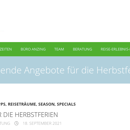
ZEITEN
BÜRO ANZING
TEAM
BERATUNG
REISE-ERLEBNIS
ende Angebote für die Herbstf
PPS
,
REISETRÄUME
,
SEASON
,
SPECIALS
 DIE HERBSTFERIEN
ITUNG
18. SEPTEMBER 2021