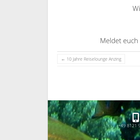
Wi
Meldet euch 
←
10 Jahre Reiselounge Anzing
+49 8121 