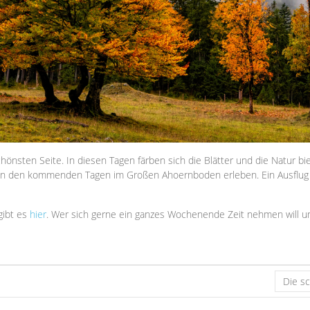
hönsten Seite. In diesen Tagen färben sich die Blätter und die Natur bie
in den kommenden Tagen im Großen Ahoernboden erleben. Ein Ausflug in
gibt es
hier
. Wer sich gerne ein ganzes Wochenende Zeit nehmen will u
Die s