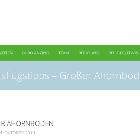
ZEITEN
BÜRO ANZING
TEAM
BERATUNG
REISE-ERLEBNIS
sflugstipps – Großer Ahornbo
SER AHORNBODEN
4. OKTOBER 2019