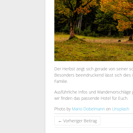
Der Herbst zeigt sich gerade von seiner sc
Besonders beeindruckend lässt sich dies 
Familie.
Ausführliche Infos und Wandervorschläge 
wir finden das passende Hotel für Euch.
Photo by
Mario Dobelmann
on
Unsplash
←
Vorheriger Beitrag