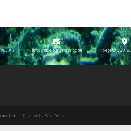
9863899
info@reiselounge-anzing.de
Hoegerstr. 23, 8
heme Horse
| Powered by:
WordPress