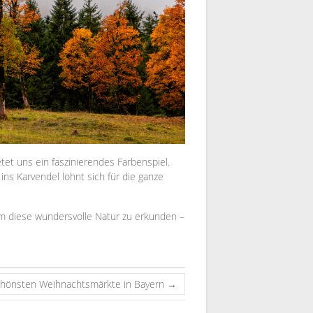
tet uns ein faszinierendes Farbenspiel.
s Karvendel lohnt sich für die ganze
m diese wundersvolle Natur zu erkunden –
chönsten Weihnachtsmärkte in Bayern
→